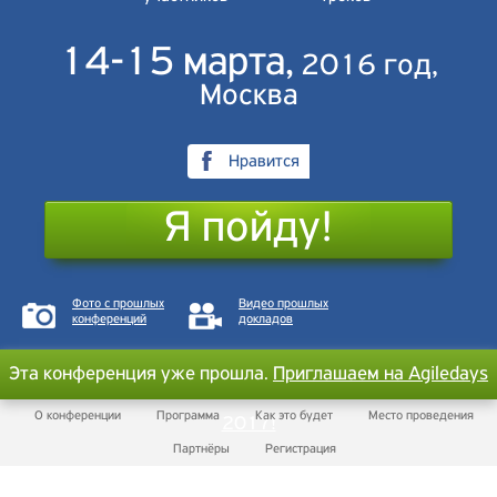
14-15 марта,
2016 год,
Москва
Нравится
Я пойду!
Фото с прошлых
Видео прошлых
конференций
докладов
Эта конференция уже прошла.
Приглашаем на Agiledays
О конференции
Программа
Как это будет
Место проведения
2017!
Партнёры
Регистрация